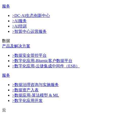
服务
>DC·AI生态创新中心
>AI服务
>AI培训
>智算中心运营服务
数据
产品及解决方案
>数据安全管控平台
>数字化应用-Bluenic客户数据平台
>数字化应用-云捷集成中间件（ESB）
服务
>数据治理咨询与实施服务
>数据资产入表
>数据应用-算法模型 & ML
>数字化应用开发
云