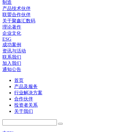
制造
产品技术伙伴
联盟合作伙伴
关于聚鑫汇数码
理论著作
企业文化
ESG
成功案例
资讯与活动
联系我们
加入我们
通知公告
首页
产品及服务
行业解决方案
合作伙伴
投资者关系
关于我们