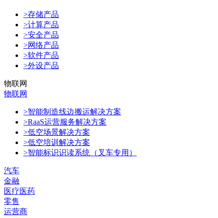
>存储产品
>计算产品
>安全产品
>网络产品
>软件产品
>外设产品
物联网
物联网
>智能制造线边搬运解决方案
>RaaS运营服务解决方案
>低空场景解决方案
>低空培训解决方案
>智能标识识读系统（叉车专用）
汽车
金融
医疗医药
零售
运营商