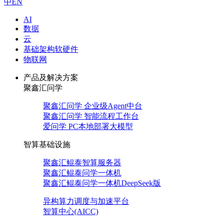
中
EN
AI
数据
云
基础架构软硬件
物联网
产品及解决方案
聚鑫汇问学
聚鑫汇问学 企业级Agent中台
聚鑫汇问学 智能流程工作台
爱问学 PC本地部署大模型
智算基础设施
聚鑫汇鲲泰智算服务器
聚鑫汇鲲泰问学一体机
聚鑫汇鲲泰问学一体机DeepSeek版
异构算力调度与加速平台
智算中心(AICC)